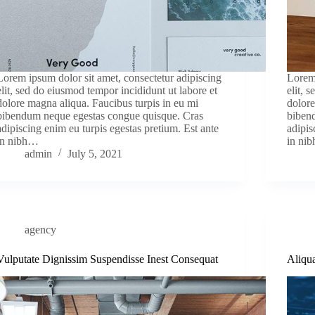
Lorem ipsum dolor sit amet, consectetur adipiscing
Lorem 
elit, sed do eiusmod tempor incididunt ut labore et
elit, 
dolore magna aliqua. Faucibus turpis in eu mi
dolore
bibendum neque egestas congue quisque. Cras
biben
adipiscing enim eu turpis egestas pretium. Est ante
adipis
in nibh…
in ni
admin
July 5, 2021
agency
Vulputate Dignissim Suspendisse Inest Consequat
Aliqu