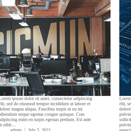
Lorem ipsum dolor sit amet, consectetur adipiscing
Lorem 
elit, sed do eiusmod tempor incididunt ut labore et
elit, 
dolore magna aliqua. Faucibus turpis in eu mi
dolore
bibendum neque egestas congue quisque. Cras
pulvi
adipiscing enim eu turpis egestas pretium. Est ante
sollic
in nibh…
pulvin
admin
July 5, 2021
senec